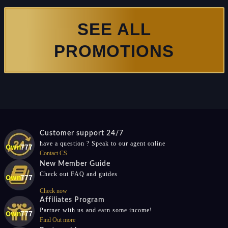
SEE ALL
PROMOTIONS
Customer support 24/7
have a question ? Speak to our agent online
Contact CS
New Member Guide
Check out FAQ and guides
Check now
Affiliates Program
Partner with us and earn some income!
Find Out more