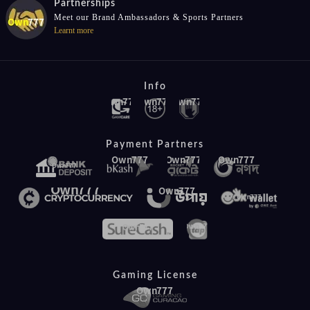
Partnerships
Meet our Brand Ambassadors & Sports Partners
Learnt more
Info
Payment Partners
Gaming License