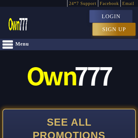
24*7 Support
Facebook
Email
LOGIN
SIGN UP
Menu
SEE ALL
PROMOTIONS