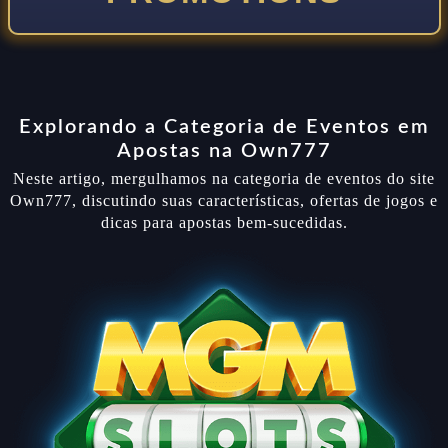
Explorando a Categoria de Eventos em
Apostas na Own777
Neste artigo, mergulhamos na categoria de eventos do site
Own777, discutindo suas características, ofertas de jogos e
dicas para apostas bem-sucedidas.