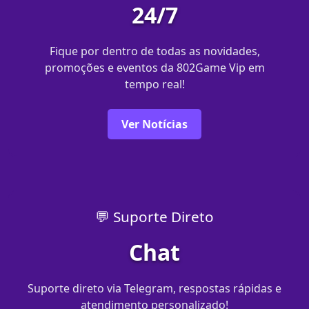
24/7
Fique por dentro de todas as novidades,
promoções e eventos da 802Game Vip em
tempo real!
Ver Notícias
💬 Suporte Direto
Chat
Suporte direto via Telegram, respostas rápidas e
atendimento personalizado!