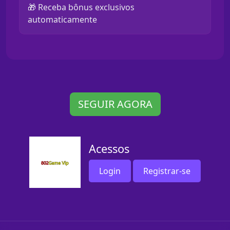
🎁 Receba bônus exclusivos
automaticamente
SEGUIR AGORA
Acessos
Login
Registrar-se