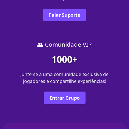
Falar Suporte
👥 Comunidade VIP
1000+
Junte-se a uma comunidade exclusiva de
jogadores e compartilhe experiências!
Entrar Grupo