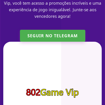
Vip, você tem acesso a promoções incríveis e uma
experiência de jogo inigualável. Junte-se aos
vencedores agora!
SEGUIR NO TELEGRAM