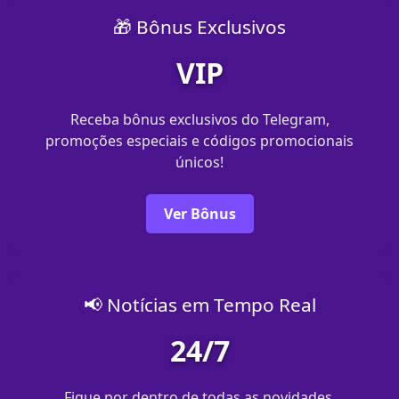
🎁 Bônus Exclusivos
VIP
Receba bônus exclusivos do Telegram,
promoções especiais e códigos promocionais
únicos!
Ver Bônus
📢 Notícias em Tempo Real
24/7
Fique por dentro de todas as novidades,