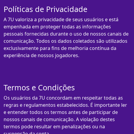
Políticas de Privacidade
A 7U valoriza a privacidade de seus usuários e está
empenhada em proteger todas as informações
pessoais fornecidas durante o uso de nossos canais de
comunicação. Todos os dados coletados são utilizados
exclusivamente para fins de melhoria contínua da
experiência de nossos jogadores.
Termos e Condições
Os usuários da 7U concordam em respeitar todas as
regras e regulamentos estabelecidos. É importante ler
e entender todos os termos antes de participar de
nossos canais de comunicação. A violação destes
termos pode resultar em penalizações ou na
suspensão da conta.