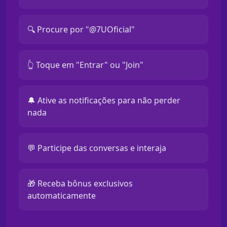
🔍 Procure por "@7UOficial"
👆 Toque em "Entrar" ou "Join"
🔔 Ative as notificações para não perder
nada
💬 Participe das conversas e interaja
🎁 Receba bônus exclusivos
automaticamente