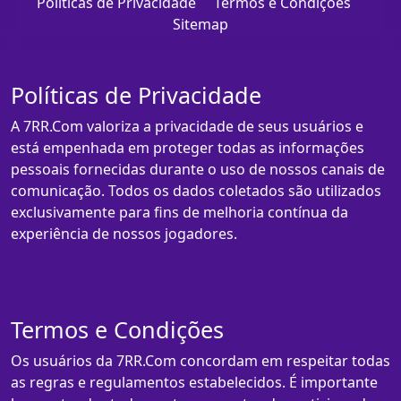
Políticas de Privacidade
Termos e Condições
Sitemap
Políticas de Privacidade
A 7RR.Com valoriza a privacidade de seus usuários e
está empenhada em proteger todas as informações
pessoais fornecidas durante o uso de nossos canais de
comunicação. Todos os dados coletados são utilizados
exclusivamente para fins de melhoria contínua da
experiência de nossos jogadores.
Termos e Condições
Os usuários da 7RR.Com concordam em respeitar todas
as regras e regulamentos estabelecidos. É importante