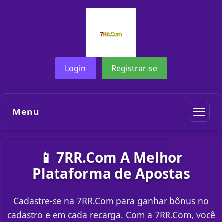
Login
Registrar-se
Menu
📱 7RR.Com A Melhor
Plataforma de Apostas
Cadastre-se na 7RR.Com para ganhar bônus no
cadastro e em cada recarga. Com a 7RR.Com, você