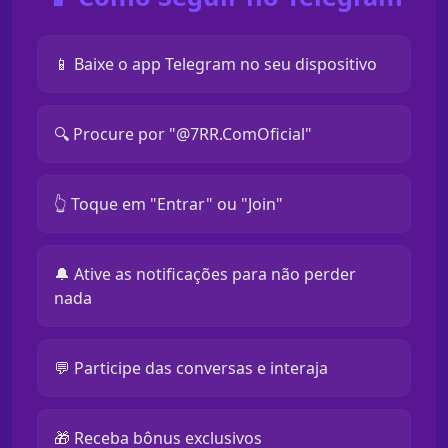
📱 Baixe o app Telegram no seu dispositivo
🔍 Procure por "@7RR.ComOficial"
👆 Toque em "Entrar" ou "Join"
🔔 Ative as notificações para não perder
nada
💬 Participe das conversas e interaja
🎁 Receba bônus exclusivos