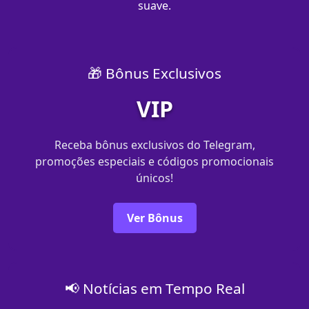
suave.
🎁 Bônus Exclusivos
VIP
Receba bônus exclusivos do Telegram,
promoções especiais e códigos promocionais
únicos!
Ver Bônus
📢 Notícias em Tempo Real