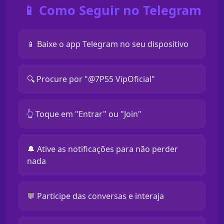
📱 Como Seguir no Telegram
📱 Baixe o app Telegram no seu dispositivo
🔍 Procure por "@7P55 VipOficial"
👆 Toque em "Entrar" ou "Join"
🔔 Ative as notificações para não perder
nada
💬 Participe das conversas e interaja