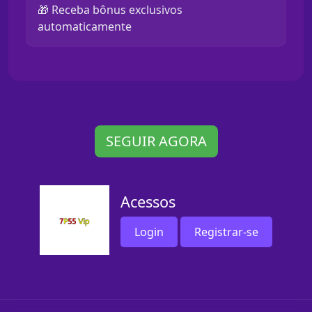
🎁 Receba bônus exclusivos
automaticamente
SEGUIR AGORA
Acessos
Login
Registrar-se