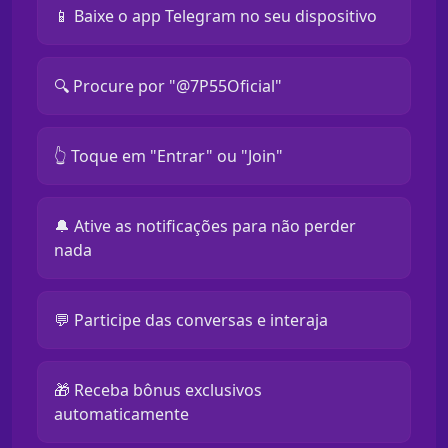
📱 Baixe o app Telegram no seu dispositivo
🔍 Procure por "@7P55Oficial"
👆 Toque em "Entrar" ou "Join"
🔔 Ative as notificações para não perder
nada
💬 Participe das conversas e interaja
🎁 Receba bônus exclusivos
automaticamente