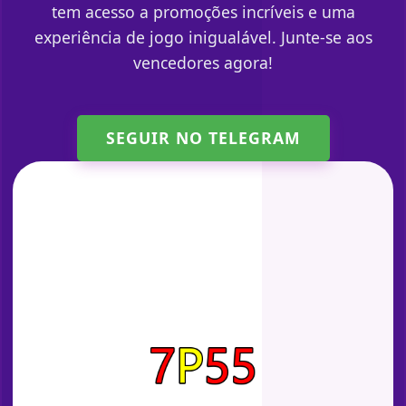
tem acesso a promoções incríveis e uma
experiência de jogo inigualável. Junte-se aos
vencedores agora!
SEGUIR NO TELEGRAM