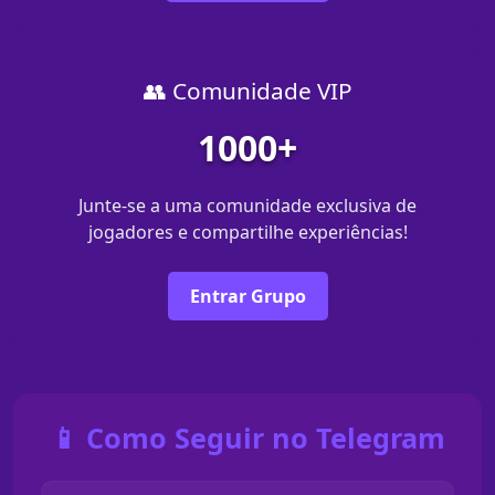
👥 Comunidade VIP
1000+
Junte-se a uma comunidade exclusiva de
jogadores e compartilhe experiências!
Entrar Grupo
📱 Como Seguir no Telegram