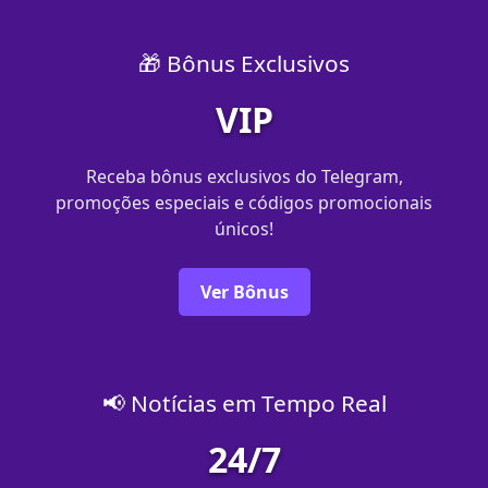
🎁 Bônus Exclusivos
VIP
Receba bônus exclusivos do Telegram,
promoções especiais e códigos promocionais
únicos!
Ver Bônus
📢 Notícias em Tempo Real
24/7