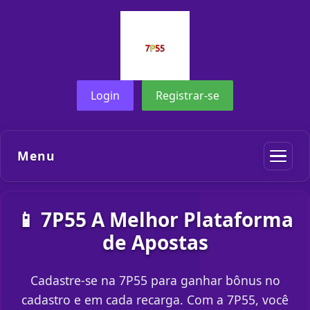
Login
Registrar-se
Menu
📱 7P55 A Melhor Plataforma
de Apostas
Cadastre-se na 7P55 para ganhar bônus no
cadastro e em cada recarga. Com a 7P55, você