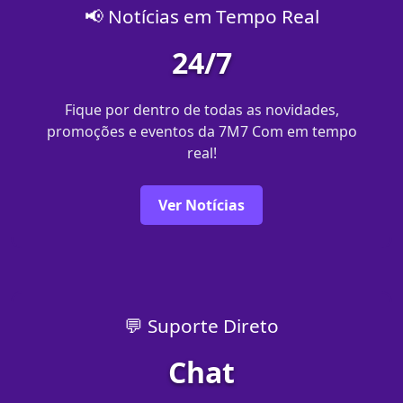
📢 Notícias em Tempo Real
24/7
Fique por dentro de todas as novidades,
promoções e eventos da 7M7 Com em tempo
real!
Ver Notícias
💬 Suporte Direto
Chat