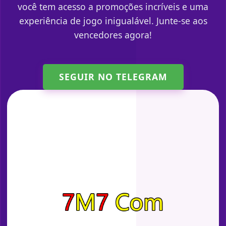
você tem acesso a promoções incríveis e uma
experiência de jogo inigualável. Junte-se aos
vencedores agora!
SEGUIR NO TELEGRAM