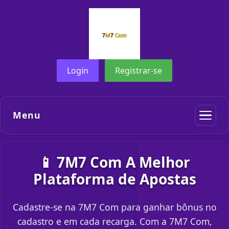
Login
Registrar-se
Menu
📱 7M7 Com A Melhor
Plataforma de Apostas
Cadastre-se na 7M7 Com para ganhar bônus no
cadastro e em cada recarga. Com a 7M7 Com,