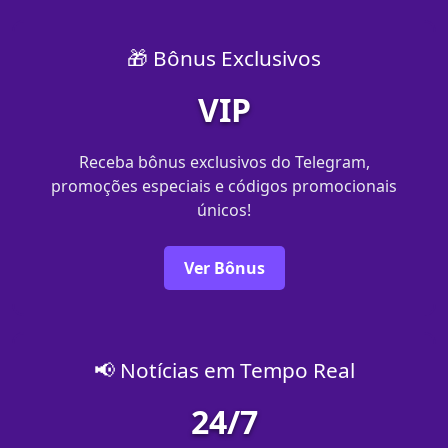
🎁 Bônus Exclusivos
VIP
Receba bônus exclusivos do Telegram,
promoções especiais e códigos promocionais
únicos!
Ver Bônus
📢 Notícias em Tempo Real
24/7