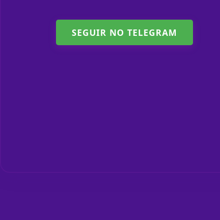
SEGUIR NO TELEGRAM