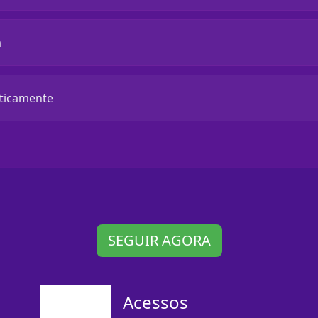
a
aticamente
SEGUIR AGORA
Acessos