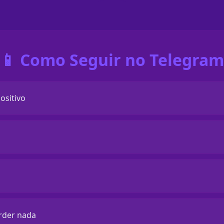
📱 Como Seguir no Telegram
ositivo
erder nada