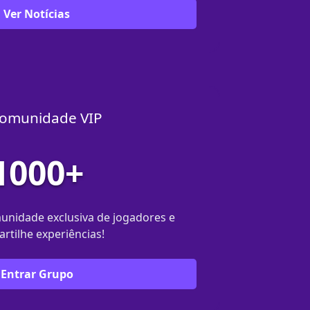
Ver Notícias
Comunidade VIP
1000+
unidade exclusiva de jogadores e
rtilhe experiências!
Entrar Grupo