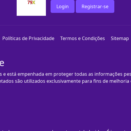
Login
Registrar-se
Políticas de Privacidade
Termos e Condições
Sitemap
de
ios e está empenhada em proteger todas as informações pe
tados são utilizados exclusivamente para fins de melhoria