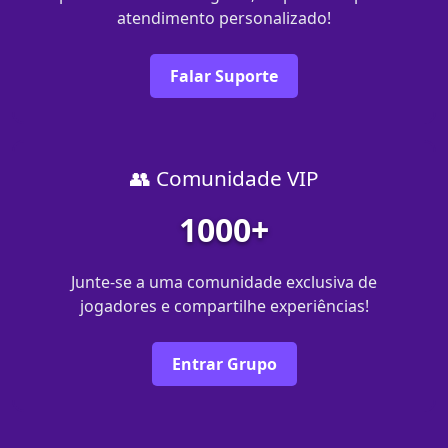
atendimento personalizado!
Falar Suporte
👥 Comunidade VIP
1000+
Junte-se a uma comunidade exclusiva de
jogadores e compartilhe experiências!
Entrar Grupo