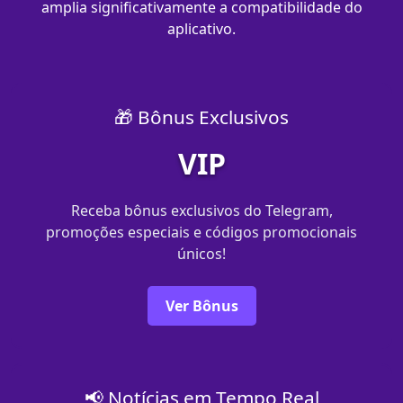
amplia significativamente a compatibilidade do
aplicativo.
🎁 Bônus Exclusivos
VIP
Receba bônus exclusivos do Telegram,
promoções especiais e códigos promocionais
únicos!
Ver Bônus
📢 Notícias em Tempo Real