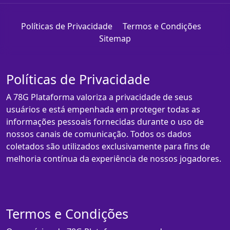
Políticas de Privacidade
Termos e Condições
Sitemap
Políticas de Privacidade
A 78G Plataforma valoriza a privacidade de seus
usuários e está empenhada em proteger todas as
informações pessoais fornecidas durante o uso de
nossos canais de comunicação. Todos os dados
coletados são utilizados exclusivamente para fins de
melhoria contínua da experiência de nossos jogadores.
Termos e Condições