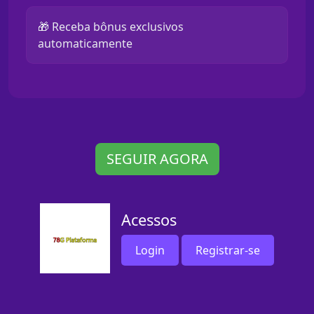
🎁 Receba bônus exclusivos
automaticamente
SEGUIR AGORA
Acessos
Login
Registrar-se