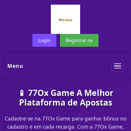
Login
Registrar-se
Menu
📱 77Ox Game A Melhor
Plataforma de Apostas
Cadastre-se na 77Ox Game para ganhar bônus no
cadastro e em cada recarga. Com a 77Ox Game,