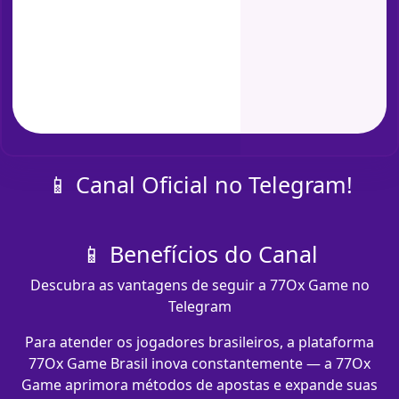
📱 Canal Oficial no Telegram!
📱 Benefícios do Canal
Descubra as vantagens de seguir a 77Ox Game no
Telegram
Para atender os jogadores brasileiros, a plataforma
77Ox Game Brasil inova constantemente — a 77Ox
Game aprimora métodos de apostas e expande suas