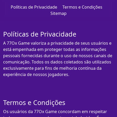
Políticas de Privacidade
Termos e Condições
Sitemap
Políticas de Privacidade
A 77Ox Game valoriza a privacidade de seus usuários e
está empenhada em proteger todas as informações
pessoais fornecidas durante o uso de nossos canais de
comunicação. Todos os dados coletados são utilizados
exclusivamente para fins de melhoria contínua da
experiência de nossos jogadores.
Termos e Condições
Os usuários da 77Ox Game concordam em respeitar