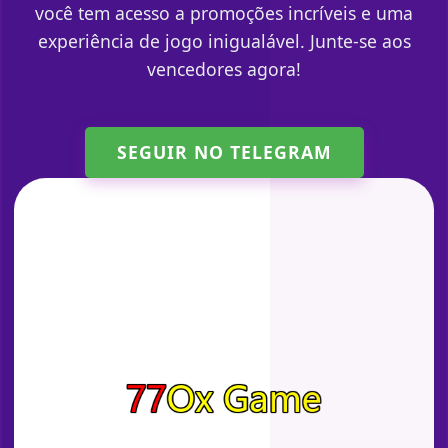
você tem acesso a promoções incríveis e uma
experiência de jogo inigualável. Junte-se aos
vencedores agora!
SEGUIR NO TELEGRAM