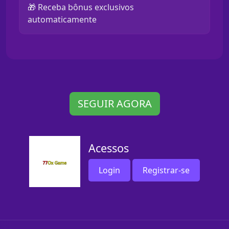
🎁 Receba bônus exclusivos
automaticamente
SEGUIR AGORA
Acessos
Login
Registrar-se