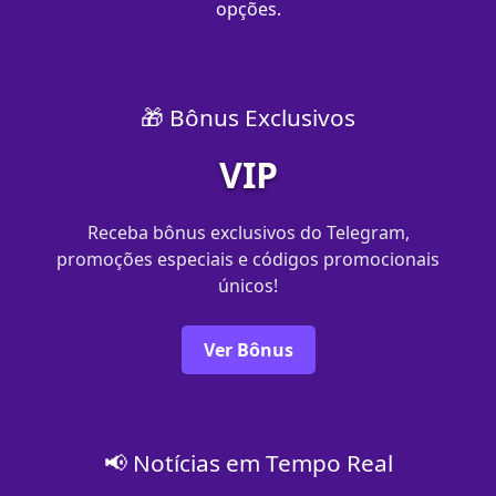
opções.
🎁 Bônus Exclusivos
VIP
Receba bônus exclusivos do Telegram,
promoções especiais e códigos promocionais
únicos!
Ver Bônus
📢 Notícias em Tempo Real