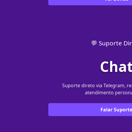
💬 Suporte Di
Cha
Suporte direto via Telegram, r
atendimento persona
Falar Suport