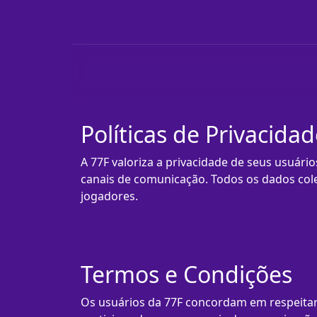
Políticas de Privacida
A 77F valoriza a privacidade de seus usuár
canais de comunicação. Todos os dados cole
jogadores.
Termos e Condições
Os usuários da 77F concordam em respeitar 