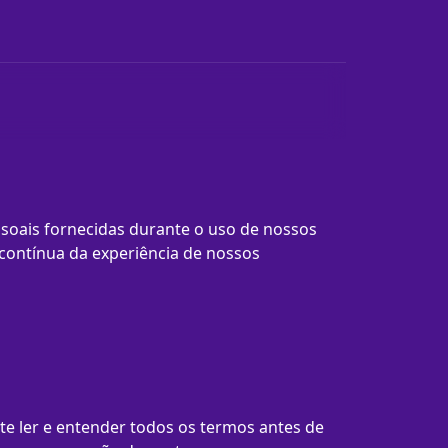
ssoais fornecidas durante o uso de nossos
 contínua da experiência de nossos
te ler e entender todos os termos antes de