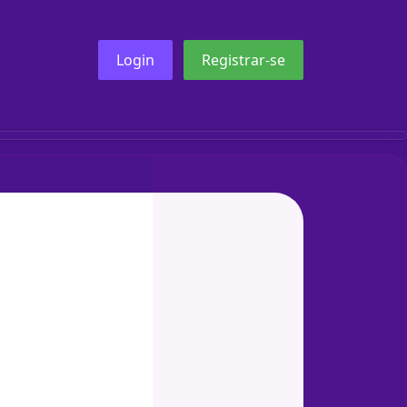
Login
Registrar-se