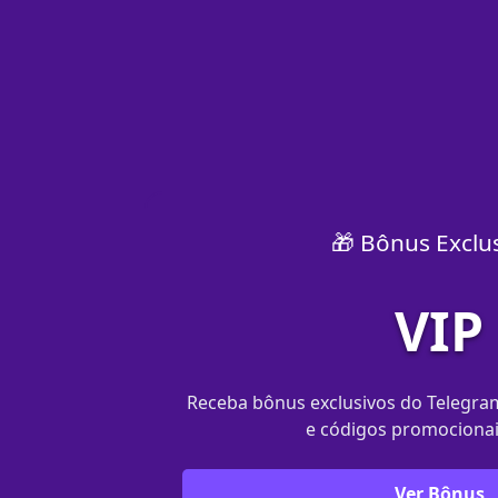
🎁 Bônus Exclu
VIP
Receba bônus exclusivos do Telegra
e códigos promocionai
Ver Bônus