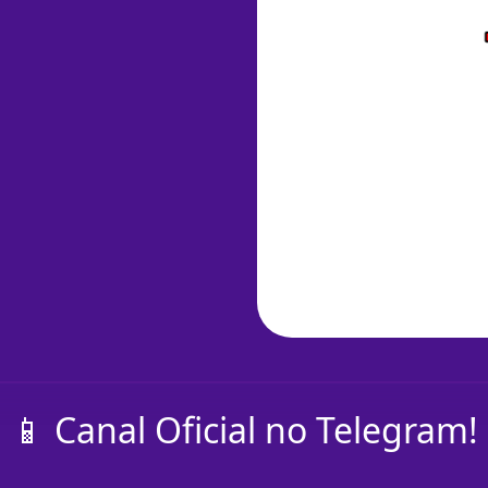
📱 Canal Oficial no Telegram!