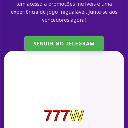
tem acesso a promoções incríveis e uma
experiência de jogo inigualável. Junte-se aos
vencedores agora!
SEGUIR NO TELEGRAM