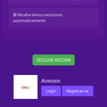
🎁 Receba bônus exclusivos
automaticamente
SEGUIR AGORA
Acessos
Login
Registrar-se