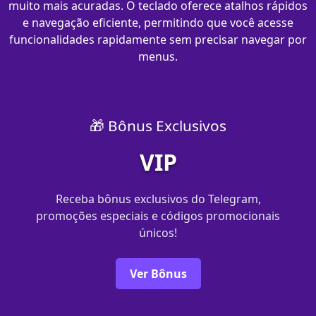
muito mais acuradas. O teclado oferece atalhos rápidos
e navegação eficiente, permitindo que você acesse
funcionalidades rapidamente sem precisar navegar por
menus.
🎁 Bônus Exclusivos
VIP
Receba bônus exclusivos do Telegram,
promoções especiais e códigos promocionais
únicos!
Ver Bônus