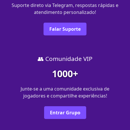
Suporte direto via Telegram, respostas rápidas e
atendimento personalizado!
Falar Suporte
👥 Comunidade VIP
1000+
Junte-se a uma comunidade exclusiva de
jogadores e compartilhe experiências!
Entrar Grupo