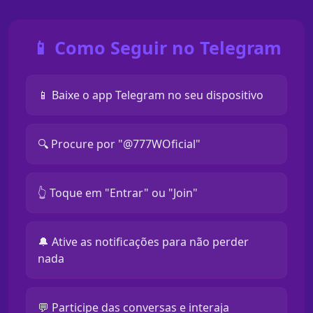
📱 Como Seguir no Telegram
📱 Baixe o app Telegram no seu dispositivo
🔍 Procure por "@777WOficial"
👆 Toque em "Entrar" ou "Join"
🔔 Ative as notificações para não perder
nada
💬 Participe das conversas e interaja