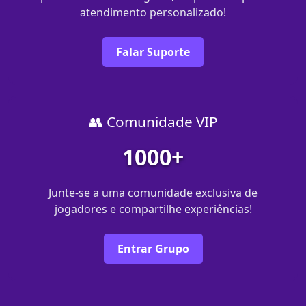
atendimento personalizado!
Falar Suporte
👥 Comunidade VIP
1000+
Junte-se a uma comunidade exclusiva de
jogadores e compartilhe experiências!
Entrar Grupo