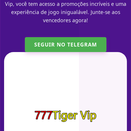
Vip, você tem acesso a promoções incríveis e uma
experiência de jogo inigualável. Junte-se aos
vencedores agora!
SEGUIR NO TELEGRAM