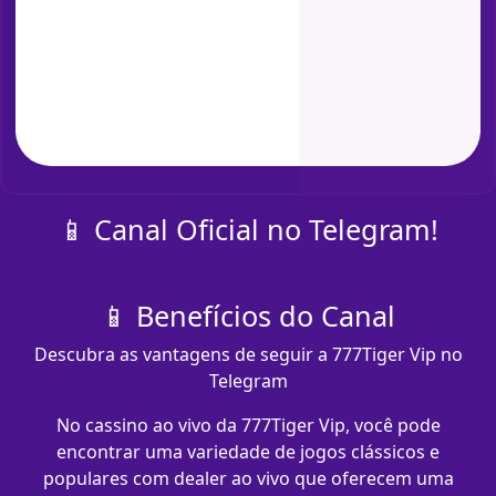
📱 Canal Oficial no Telegram!
📱 Benefícios do Canal
Descubra as vantagens de seguir a 777Tiger Vip no
Telegram
No cassino ao vivo da 777Tiger Vip, você pode
encontrar uma variedade de jogos clássicos e
populares com dealer ao vivo que oferecem uma