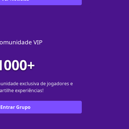
Comunidade VIP
1000+
unidade exclusiva de jogadores e
rtilhe experiências!
Entrar Grupo