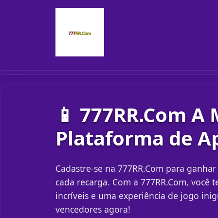
📱 777RR.Com A 
Plataforma de A
Cadastre-se na 777RR.Com para ganhar
cada recarga. Com a 777RR.Com, você 
incríveis e uma experiência de jogo inig
vencedores agora!