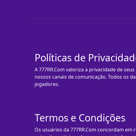
Políticas de Privacida
A 777RR.Com valoriza a privacidade de seu
nossos canais de comunicação. Todos os dad
jogadores.
Termos e Condições
Os usuários da 777RR.Com concordam em res