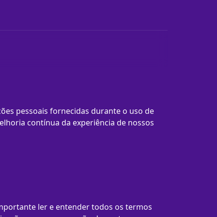
ões pessoais fornecidas durante o uso de
elhoria contínua da experiência de nossos
mportante ler e entender todos os termos