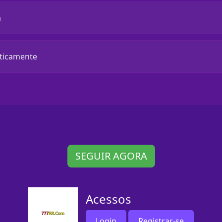
a
aticamente
SEGUIR AGORA
Acessos
Login
Registrar-se