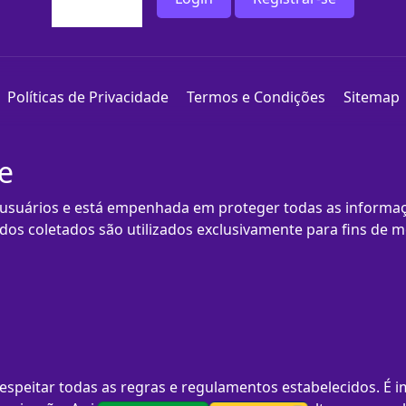
Políticas de Privacidade
Termos e Condições
Sitemap
de
s usuários e está empenhada em proteger todas as informaç
os coletados são utilizados exclusivamente para fins de m
peitar todas as regras e regulamentos estabelecidos. É i