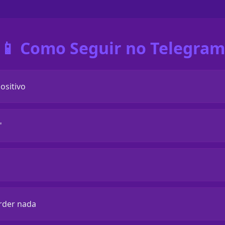
📱 Como Seguir no Telegram
ositivo
"
erder nada