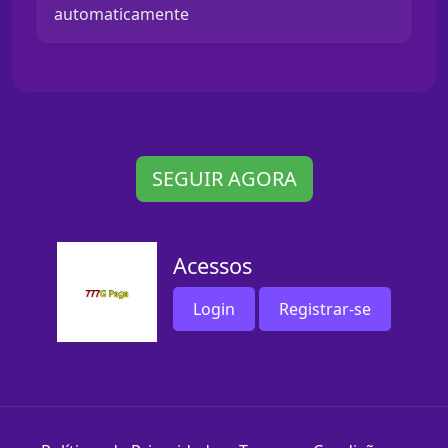
automaticamente
SEGUIR AGORA
Acessos
Login
Registrar-se