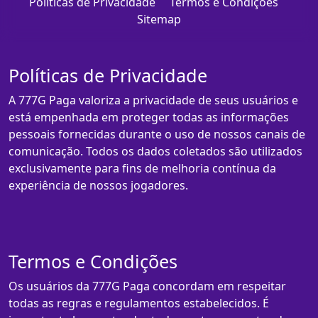
Políticas de Privacidade
Termos e Condições
Sitemap
Políticas de Privacidade
A 777G Paga valoriza a privacidade de seus usuários e
está empenhada em proteger todas as informações
pessoais fornecidas durante o uso de nossos canais de
comunicação. Todos os dados coletados são utilizados
exclusivamente para fins de melhoria contínua da
experiência de nossos jogadores.
Termos e Condições
Os usuários da 777G Paga concordam em respeitar
todas as regras e regulamentos estabelecidos. É