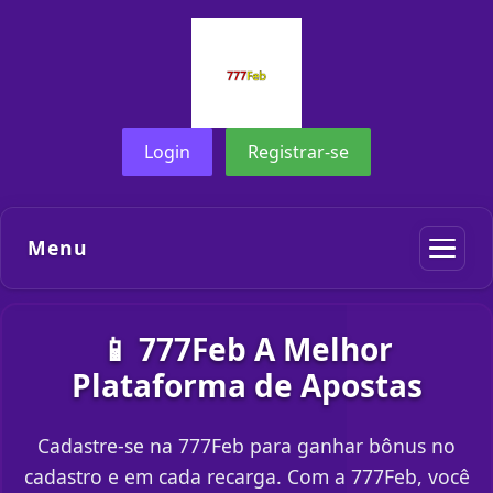
Login
Registrar-se
Menu
📱 777Feb A Melhor
Plataforma de Apostas
Cadastre-se na 777Feb para ganhar bônus no
cadastro e em cada recarga. Com a 777Feb, você