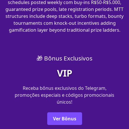
schedules posted weekly com buy-ins R$50-R$5.000,
guaranteed prize pools, late registration periods. MTT
structures include deep stacks, turbo formats, bounty
tournaments com knock-out incentives adding
gamification layer beyond traditional prize ladders.
🎁 Bônus Exclusivos
VIP
Receba bônus exclusivos do Telegram,
promoções especiais e códigos promocionais
únicos!
Ver Bônus