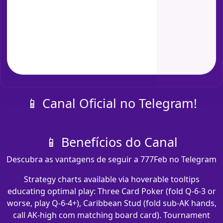
📱 Canal Oficial no Telegram!
📱 Benefícios do Canal
Descubra as vantagens de seguir a 777Feb no Telegram
Strategy charts available via hoverable tooltips
educating optimal play: Three Card Poker (fold Q-6-3 or
worse, play Q-6-4+), Caribbean Stud (fold sub-AK hands,
call AK-high com matching board card). Tournament