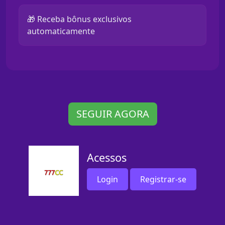
🎁 Receba bônus exclusivos
automaticamente
SEGUIR AGORA
Acessos
Login
Registrar-se