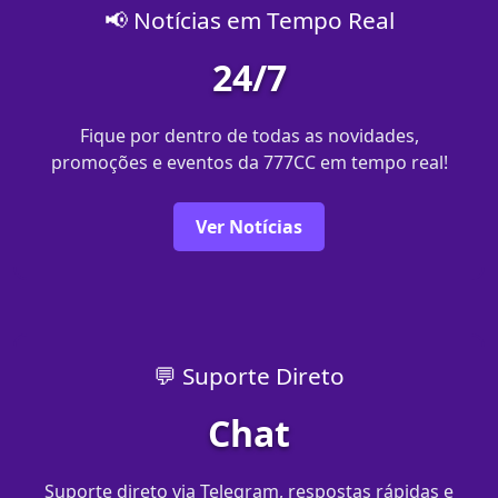
📢 Notícias em Tempo Real
24/7
Fique por dentro de todas as novidades,
promoções e eventos da 777CC em tempo real!
Ver Notícias
💬 Suporte Direto
Chat
Suporte direto via Telegram, respostas rápidas e