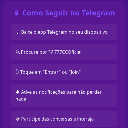
📱 Como Seguir no Telegram
📱 Baixe o app Telegram no seu dispositivo
🔍 Procure por "@777CCOficial"
👆 Toque em "Entrar" ou "Join"
🔔 Ative as notificações para não perder
nada
💬 Participe das conversas e interaja