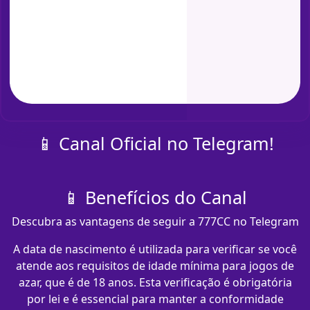
📱 Canal Oficial no Telegram!
📱 Benefícios do Canal
Descubra as vantagens de seguir a 777CC no Telegram
A data de nascimento é utilizada para verificar se você
atende aos requisitos de idade mínima para jogos de
azar, que é de 18 anos. Esta verificação é obrigatória
por lei e é essencial para manter a conformidade