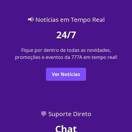
📢 Notícias em Tempo Real
24/7
Fique por dentro de todas as novidades,
promoções e eventos da 777A em tempo real!
Ver Notícias
💬 Suporte Direto
Chat