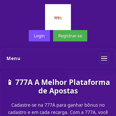
Login
Registrar-se
Menu
📱 777A A Melhor Plataforma
de Apostas
Cadastre-se na 777A para ganhar bônus no
cadastro e em cada recarga. Com a 777A, você