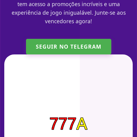
tem acesso a promoções incríveis e uma
experiência de jogo inigualável. Junte-se aos
vencedores agora!
SEGUIR NO TELEGRAM