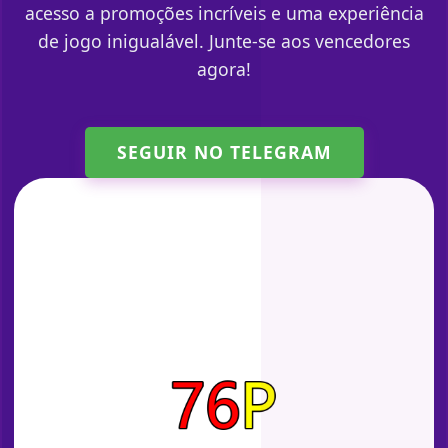
acesso a promoções incríveis e uma experiência
de jogo inigualável. Junte-se aos vencedores
agora!
SEGUIR NO TELEGRAM