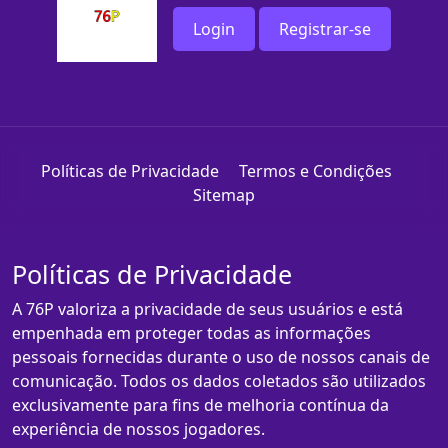
Login
Registrar-se
Políticas de Privacidade
Termos e Condições
Sitemap
Políticas de Privacidade
A 76P valoriza a privacidade de seus usuários e está
empenhada em proteger todas as informações
pessoais fornecidas durante o uso de nossos canais de
comunicação. Todos os dados coletados são utilizados
exclusivamente para fins de melhoria contínua da
experiência de nossos jogadores.