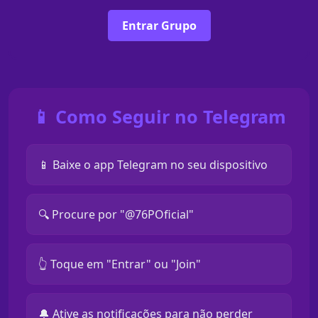
Entrar Grupo
📱 Como Seguir no Telegram
📱 Baixe o app Telegram no seu dispositivo
🔍 Procure por "@76POficial"
👆 Toque em "Entrar" ou "Join"
🔔 Ative as notificações para não perder