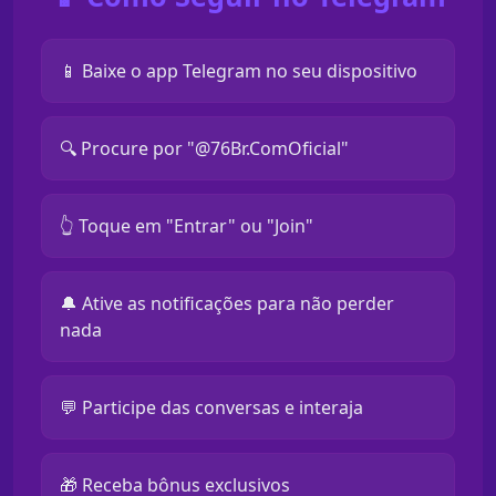
📱 Baixe o app Telegram no seu dispositivo
🔍 Procure por "@76Br.ComOficial"
👆 Toque em "Entrar" ou "Join"
🔔 Ative as notificações para não perder
nada
💬 Participe das conversas e interaja
🎁 Receba bônus exclusivos