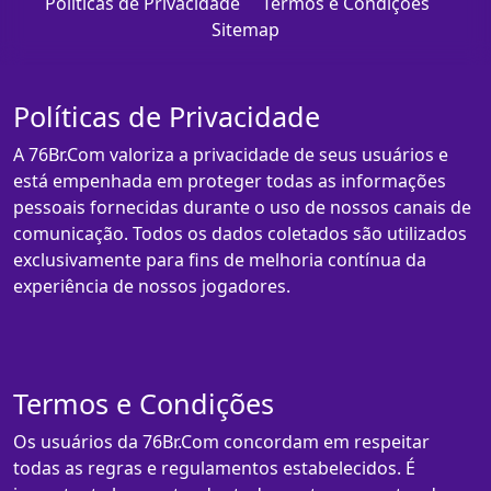
Políticas de Privacidade
Termos e Condições
Sitemap
Políticas de Privacidade
A 76Br.Com valoriza a privacidade de seus usuários e
está empenhada em proteger todas as informações
pessoais fornecidas durante o uso de nossos canais de
comunicação. Todos os dados coletados são utilizados
exclusivamente para fins de melhoria contínua da
experiência de nossos jogadores.
Termos e Condições
Os usuários da 76Br.Com concordam em respeitar
todas as regras e regulamentos estabelecidos. É