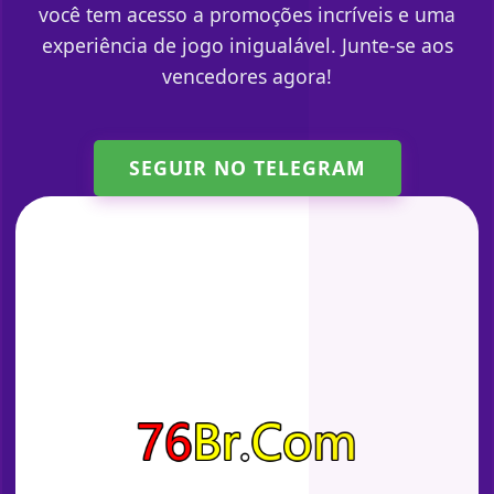
você tem acesso a promoções incríveis e uma
experiência de jogo inigualável. Junte-se aos
vencedores agora!
SEGUIR NO TELEGRAM