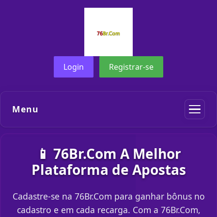
Login
Registrar-se
Menu
📱 76Br.Com A Melhor
Plataforma de Apostas
Cadastre-se na 76Br.Com para ganhar bônus no
cadastro e em cada recarga. Com a 76Br.Com,