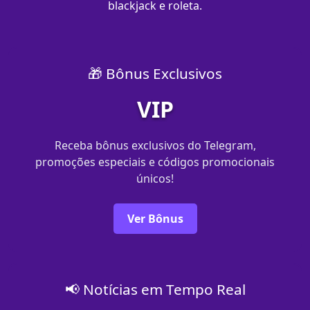
blackjack e roleta.
🎁 Bônus Exclusivos
VIP
Receba bônus exclusivos do Telegram,
promoções especiais e códigos promocionais
únicos!
Ver Bônus
📢 Notícias em Tempo Real