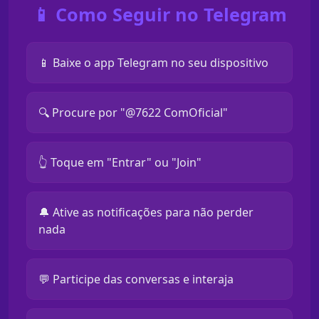
📱 Como Seguir no Telegram
📱 Baixe o app Telegram no seu dispositivo
🔍 Procure por "@7622 ComOficial"
👆 Toque em "Entrar" ou "Join"
🔔 Ative as notificações para não perder
nada
💬 Participe das conversas e interaja