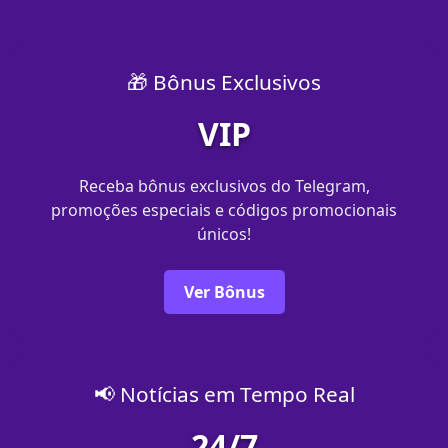
🎁 Bônus Exclusivos
VIP
Receba bônus exclusivos do Telegram,
promoções especiais e códigos promocionais
únicos!
Ver Bônus
📢 Notícias em Tempo Real
24/7