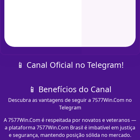
📱 Canal Oficial no Telegram!
📱 Benefícios do Canal
Descubra as vantagens de seguir a 7577Win.Com no
Telegram
A 7577Win.Com é respeitada por novatos e veteranos —
a plataforma 7577Win.Com Brasil é imbatível em justiça
e segurança, mantendo posição sólida no mercado.