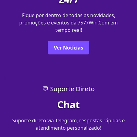
Fique por dentro de todas as novidades,
promoções e eventos da 7577Win.Com em
tempo real!
Ver Notícias
💬 Suporte Direto
Chat
Suporte direto via Telegram, respostas rápidas e
atendimento personalizado!