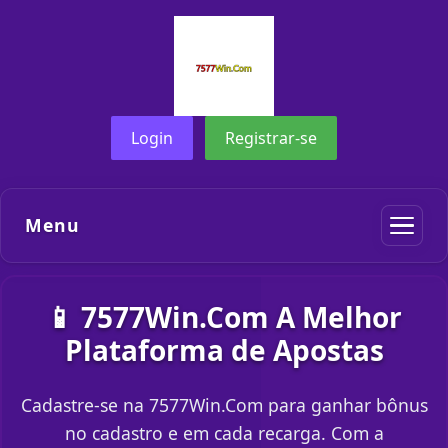
Login
Registrar-se
Menu
📱 7577Win.Com A Melhor
Plataforma de Apostas
Cadastre-se na 7577Win.Com para ganhar bônus
no cadastro e em cada recarga. Com a