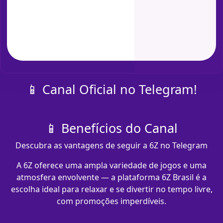
📱 Canal Oficial no Telegram!
📱 Benefícios do Canal
Descubra as vantagens de seguir a 6Z no Telegram
A 6Z oferece uma ampla variedade de jogos e uma
atmosfera envolvente — a plataforma 6Z Brasil é a
escolha ideal para relaxar e se divertir no tempo livre,
com promoções imperdíveis.