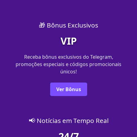
🎁 Bônus Exclusivos
VIP
Receba bônus exclusivos do Telegram,
promoções especiais e códigos promocionais
únicos!
Ver Bônus
📢 Notícias em Tempo Real
24/7