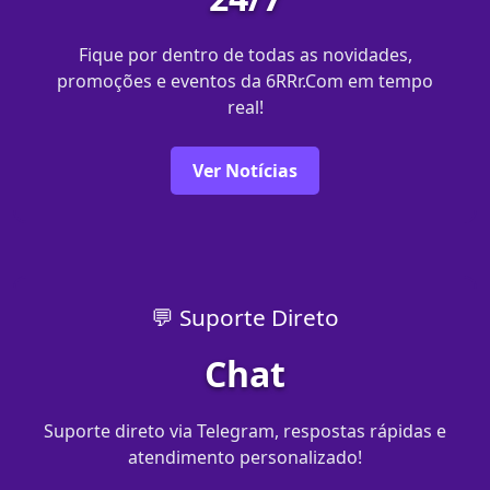
Fique por dentro de todas as novidades,
promoções e eventos da 6RRr.Com em tempo
real!
Ver Notícias
💬 Suporte Direto
Chat
Suporte direto via Telegram, respostas rápidas e
atendimento personalizado!