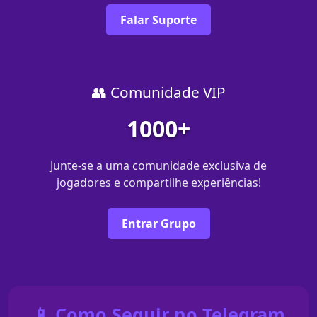
Falar Suporte
👥 Comunidade VIP
1000+
Junte-se a uma comunidade exclusiva de
jogadores e compartilhe experiências!
Entrar Grupo
📱 Como Seguir no Telegram