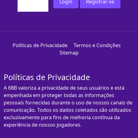
Login
Registrar-se
Políticas de Privacidade
Termos e Condições
Sitemap
Políticas de Privacidade
A 6BB valoriza a privacidade de seus usuários e está
empenhada em proteger todas as informações
pessoais fornecidas durante o uso de nossos canais de
comunicação. Todos os dados coletados são utilizados
exclusivamente para fins de melhoria contínua da
experiência de nossos jogadores.