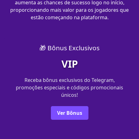
aumenta as chances de sucesso logo no início,
proporcionando mais valor para os jogadores que
estão começando na plataforma.
🎁 Bônus Exclusivos
VIP
Receba bônus exclusivos do Telegram,
promoções especiais e códigos promocionais
únicos!
Ver Bônus