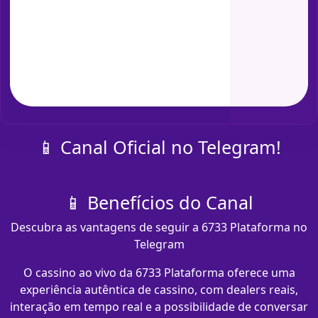
📱 Canal Oficial no Telegram!
📱 Benefícios do Canal
Descubra as vantagens de seguir a 6733 Plataforma no
Telegram
O cassino ao vivo da 6733 Plataforma oferece uma
experiência autêntica de cassino, com dealers reais,
interação em tempo real e a possibilidade de conversar