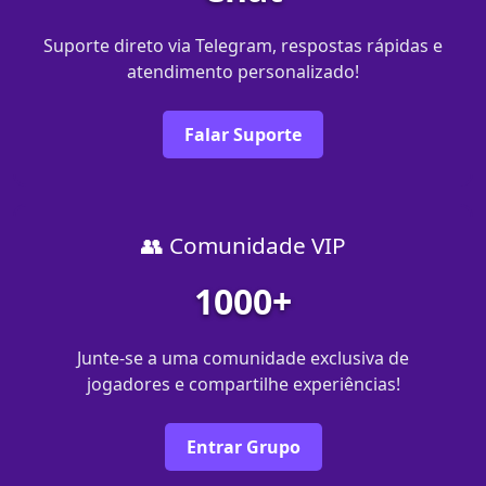
Suporte direto via Telegram, respostas rápidas e
atendimento personalizado!
Falar Suporte
👥 Comunidade VIP
1000+
Junte-se a uma comunidade exclusiva de
jogadores e compartilhe experiências!
Entrar Grupo