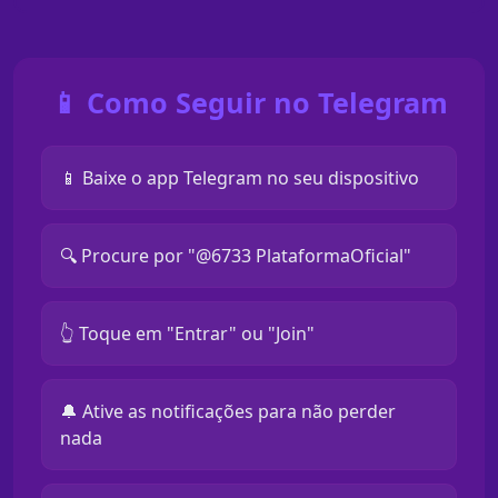
📱 Como Seguir no Telegram
📱 Baixe o app Telegram no seu dispositivo
🔍 Procure por "@6733 PlataformaOficial"
👆 Toque em "Entrar" ou "Join"
🔔 Ative as notificações para não perder
nada