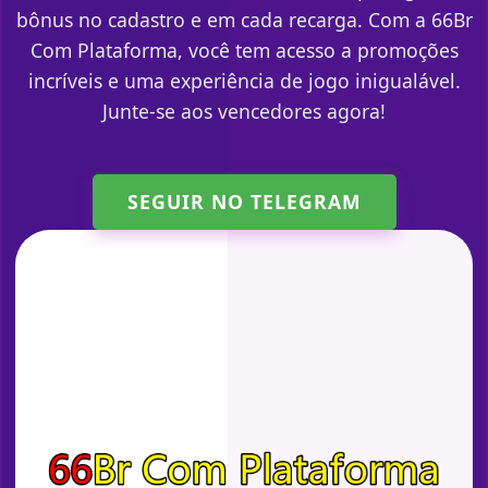
bônus no cadastro e em cada recarga. Com a 66Br
Com Plataforma, você tem acesso a promoções
incríveis e uma experiência de jogo inigualável.
Junte-se aos vencedores agora!
SEGUIR NO TELEGRAM