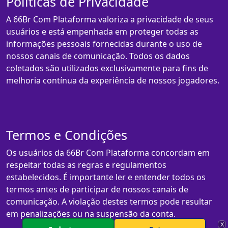
Políticas de Privacidade
A 66Br Com Plataforma valoriza a privacidade de seus
usuários e está empenhada em proteger todas as
informações pessoais fornecidas durante o uso de
nossos canais de comunicação. Todos os dados
coletados são utilizados exclusivamente para fins de
melhoria contínua da experiência de nossos jogadores.
Termos e Condições
Os usuários da 66Br Com Plataforma concordam em
respeitar todas as regras e regulamentos
estabelecidos. É importante ler e entender todos os
termos antes de participar de nossos canais de
comunicação. A violação destes termos pode resultar
em penalizações ou na suspensão da conta.
X