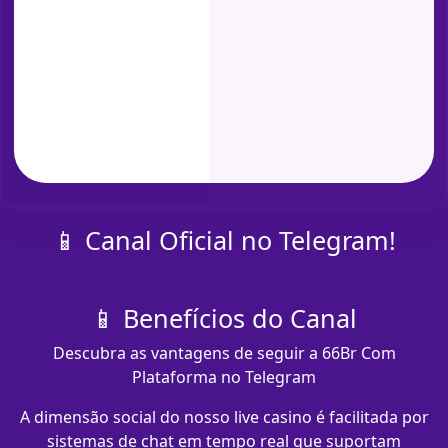
📱 Canal Oficial no Telegram!
📱 Benefícios do Canal
Descubra as vantagens de seguir a 66Br Com
Plataforma no Telegram
A dimensão social do nosso live casino é facilitada por
sistemas de chat em tempo real que suportam