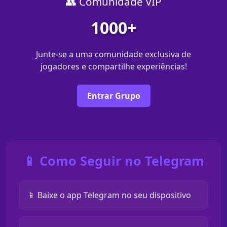
👥 Comunidade VIP
1000+
Junte-se a uma comunidade exclusiva de
jogadores e compartilhe experiências!
Entrar Grupo
📱 Como Seguir no Telegram
📱 Baixe o app Telegram no seu dispositivo