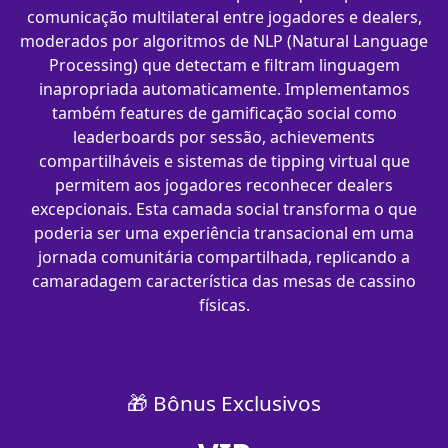
comunicação multilateral entre jogadores e dealers,
moderados por algoritmos de NLP (Natural Language
Processing) que detectam e filtram linguagem
inapropriada automaticamente. Implementamos
também features de gamificação social como
leaderboards por sessão, achievements
compartilháveis e sistemas de tipping virtual que
permitem aos jogadores reconhecer dealers
excepcionais. Esta camada social transforma o que
poderia ser uma experiência transacional em uma
jornada comunitária compartilhada, replicando a
camaradagem característica das mesas de cassino
físicas.
🎁 Bônus Exclusivos