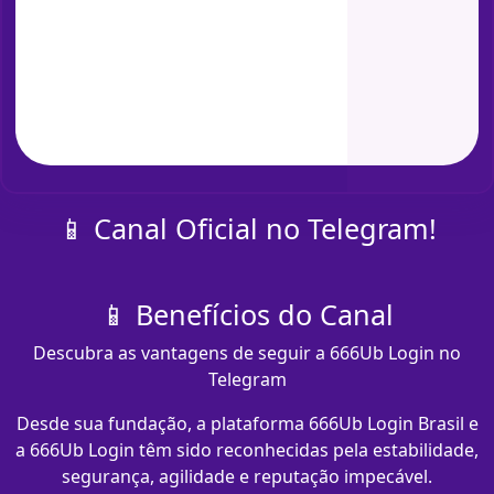
📱 Canal Oficial no Telegram!
📱 Benefícios do Canal
Descubra as vantagens de seguir a 666Ub Login no
Telegram
Desde sua fundação, a plataforma 666Ub Login Brasil e
a 666Ub Login têm sido reconhecidas pela estabilidade,
segurança, agilidade e reputação impecável.