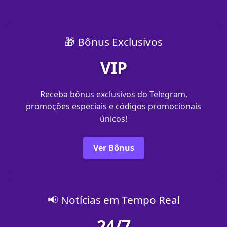
🎁 Bônus Exclusivos
VIP
Receba bônus exclusivos do Telegram,
promoções especiais e códigos promocionais
únicos!
Ver Bônus
📢 Notícias em Tempo Real
24/7