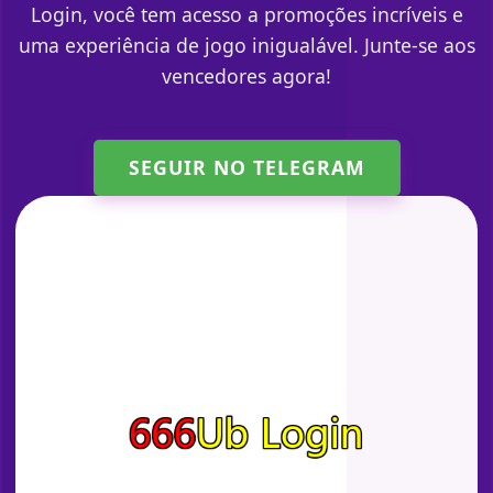
Login, você tem acesso a promoções incríveis e
uma experiência de jogo inigualável. Junte-se aos
vencedores agora!
SEGUIR NO TELEGRAM