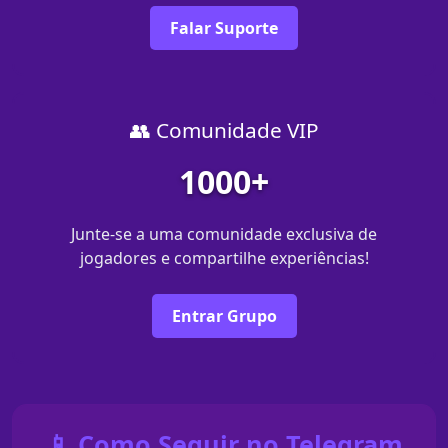
Falar Suporte
👥 Comunidade VIP
1000+
Junte-se a uma comunidade exclusiva de
jogadores e compartilhe experiências!
Entrar Grupo
📱 Como Seguir no Telegram