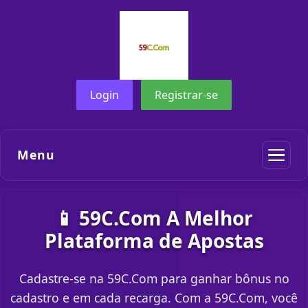
Login
Registrar-se
Menu
📱 59C.Com A Melhor
Plataforma de Apostas
Cadastre-se na 59C.Com para ganhar bônus no
cadastro e em cada recarga. Com a 59C.Com, você