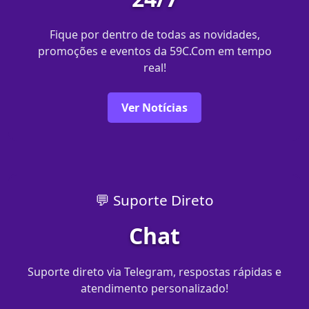
Fique por dentro de todas as novidades,
promoções e eventos da 59C.Com em tempo
real!
Ver Notícias
💬 Suporte Direto
Chat
Suporte direto via Telegram, respostas rápidas e
atendimento personalizado!