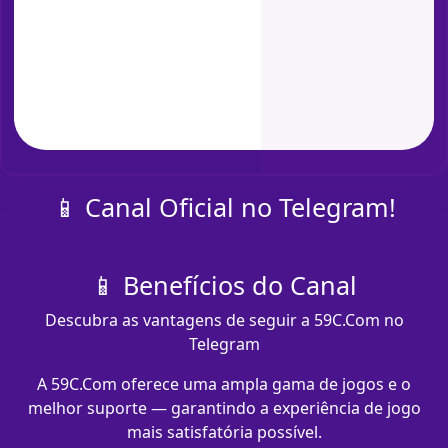
📱 Canal Oficial no Telegram!
📱 Benefícios do Canal
Descubra as vantagens de seguir a 59C.Com no
Telegram
A 59C.Com oferece uma ampla gama de jogos e o
melhor suporte — garantindo a experiência de jogo
mais satisfatória possível.