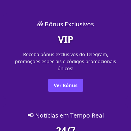
🎁 Bônus Exclusivos
VIP
Receba bônus exclusivos do Telegram,
promoções especiais e códigos promocionais
únicos!
Ver Bônus
📢 Notícias em Tempo Real
24/7