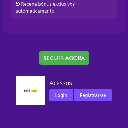
🎁 Receba bônus exclusivos
automaticamente
SEGUIR AGORA
Acessos
Login
Registrar-se