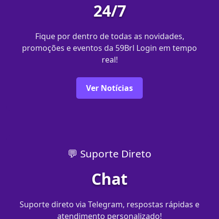
24/7
Fique por dentro de todas as novidades,
promoções e eventos da 59Brl Login em tempo
real!
Ver Notícias
💬 Suporte Direto
Chat
Suporte direto via Telegram, respostas rápidas e
atendimento personalizado!