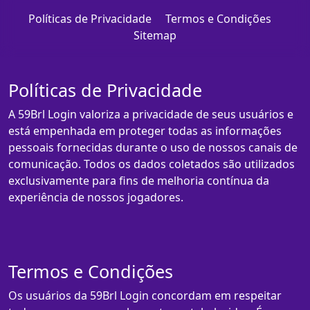
Políticas de Privacidade
Termos e Condições
Sitemap
Políticas de Privacidade
A 59Brl Login valoriza a privacidade de seus usuários e
está empenhada em proteger todas as informações
pessoais fornecidas durante o uso de nossos canais de
comunicação. Todos os dados coletados são utilizados
exclusivamente para fins de melhoria contínua da
experiência de nossos jogadores.
Termos e Condições
Os usuários da 59Brl Login concordam em respeitar