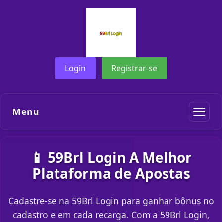
Login
Registrar-se
Menu
📱 59Brl Login A Melhor
Plataforma de Apostas
Cadastre-se na 59Brl Login para ganhar bônus no
cadastro e em cada recarga. Com a 59Brl Login,