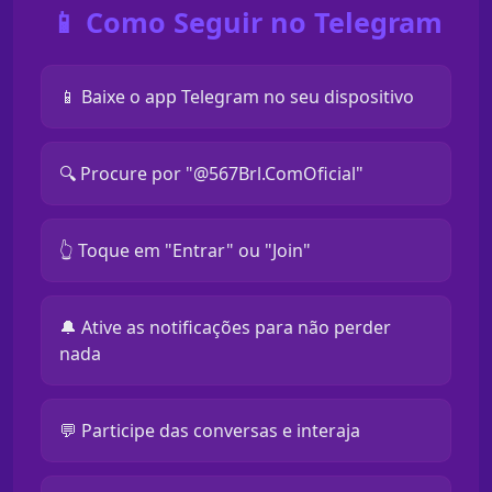
📱 Como Seguir no Telegram
📱 Baixe o app Telegram no seu dispositivo
🔍 Procure por "@567Brl.ComOficial"
👆 Toque em "Entrar" ou "Join"
🔔 Ative as notificações para não perder
nada
💬 Participe das conversas e interaja