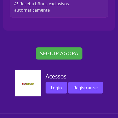
🎁 Receba bônus exclusivos
automaticamente
SEGUIR AGORA
Acessos
Login
Registrar-se