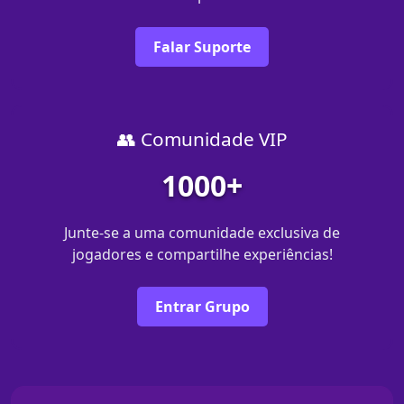
Falar Suporte
👥 Comunidade VIP
1000+
Junte-se a uma comunidade exclusiva de
jogadores e compartilhe experiências!
Entrar Grupo