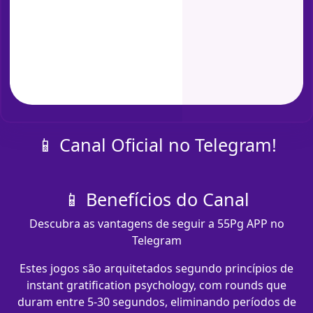
📱 Canal Oficial no Telegram!
📱 Benefícios do Canal
Descubra as vantagens de seguir a 55Pg APP no
Telegram
Estes jogos são arquitetados segundo princípios de
instant gratification psychology, com rounds que
duram entre 5-30 segundos, eliminando períodos de