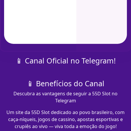
📱 Canal Oficial no Telegram!
📱 Benefícios do Canal
Descubra as vantagens de seguir a 55D Slot no
Telegram
Um site da 55D Slot dedicado ao povo brasileiro, com
caça-níqueis, jogos de cassino, apostas esportivas e
crupiês ao vivo — viva toda a emoção do jogo!