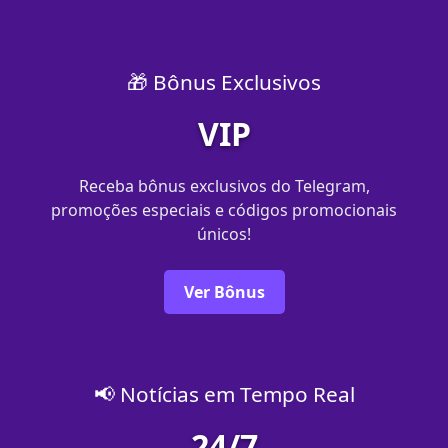
🎁 Bônus Exclusivos
VIP
Receba bônus exclusivos do Telegram,
promoções especiais e códigos promocionais
únicos!
Ver Bônus
📢 Notícias em Tempo Real
24/7