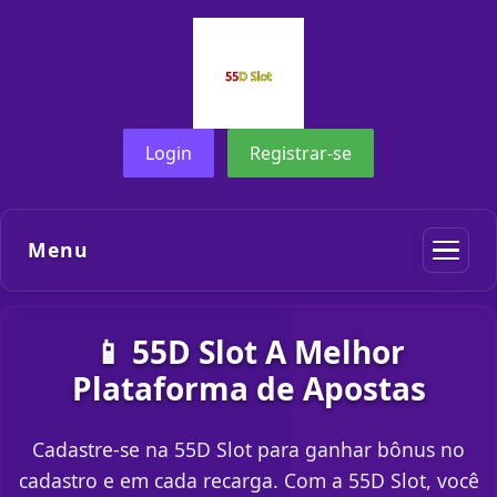
Login
Registrar-se
Menu
📱 55D Slot A Melhor
Plataforma de Apostas
Cadastre-se na 55D Slot para ganhar bônus no
cadastro e em cada recarga. Com a 55D Slot, você