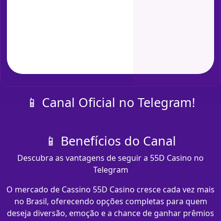
📱 Canal Oficial no Telegram!
📱 Benefícios do Canal
Descubra as vantagens de seguir a 55D Casino no
Telegram
O mercado de Cassino 55D Casino cresce cada vez mais
no Brasil, oferecendo opções completas para quem
deseja diversão, emoção e a chance de ganhar prêmios