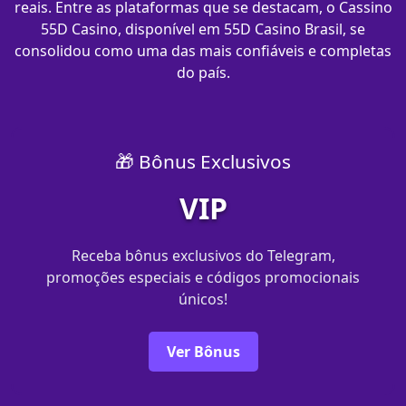
reais. Entre as plataformas que se destacam, o Cassino
55D Casino, disponível em 55D Casino Brasil, se
consolidou como uma das mais confiáveis e completas
do país.
🎁 Bônus Exclusivos
VIP
Receba bônus exclusivos do Telegram,
promoções especiais e códigos promocionais
únicos!
Ver Bônus