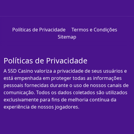
Políticas de Privacidade
Termos e Condições
Sitemap
Políticas de Privacidade
A 55D Casino valoriza a privacidade de seus usuários e
está empenhada em proteger todas as informações
pessoais fornecidas durante o uso de nossos canais de
comunicação. Todos os dados coletados são utilizados
exclusivamente para fins de melhoria contínua da
experiência de nossos jogadores.