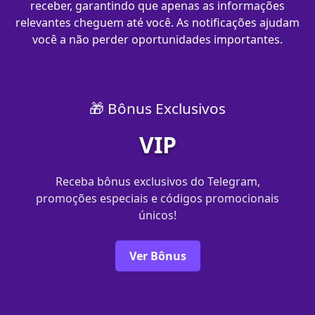
receber, garantindo que apenas as informações
relevantes cheguem até você. As notificações ajudam
você a não perder oportunidades importantes.
🎁 Bônus Exclusivos
VIP
Receba bônus exclusivos do Telegram,
promoções especiais e códigos promocionais
únicos!
Ver Bônus