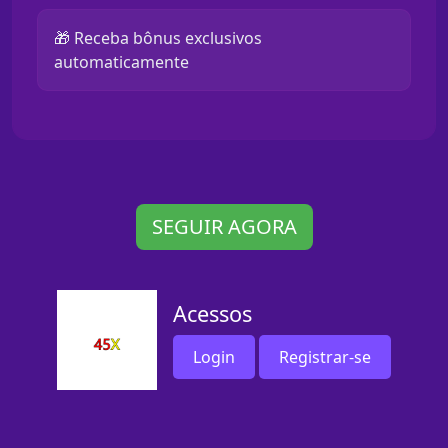
🎁 Receba bônus exclusivos
automaticamente
SEGUIR AGORA
Acessos
Login
Registrar-se