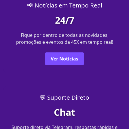
📢 Notícias em Tempo Real
24/7
Fique por dentro de todas as novidades,
promoções e eventos da 45X em tempo real!
Ver Notícias
💬 Suporte Direto
Chat
Suporte direto via Telegram, respostas rápidas e