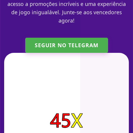
acesso a promoções incríveis e uma experiência
de jogo inigualável. Junte-se aos vencedores
agora!
SEGUIR NO TELEGRAM