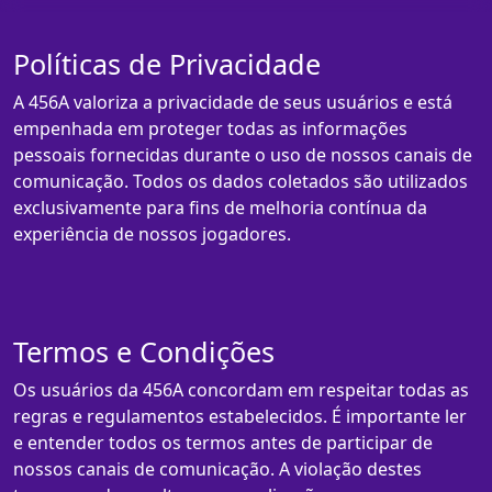
Políticas de Privacidade
A 456A valoriza a privacidade de seus usuários e está
empenhada em proteger todas as informações
pessoais fornecidas durante o uso de nossos canais de
comunicação. Todos os dados coletados são utilizados
exclusivamente para fins de melhoria contínua da
experiência de nossos jogadores.
Termos e Condições
Os usuários da 456A concordam em respeitar todas as
regras e regulamentos estabelecidos. É importante ler
e entender todos os termos antes de participar de
nossos canais de comunicação. A violação destes