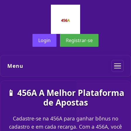
Login
Registrar-se
Menu
📱 456A A Melhor Plataforma
de Apostas
Cadastre-se na 456A para ganhar bônus no
cadastro e em cada recarga. Com a 456A, você