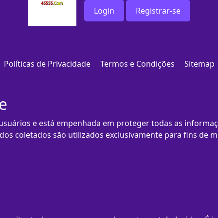
Login
Registrar-se
Políticas de Privacidade
Termos e Condições
Sitemap
de
s usuários e está empenhada em proteger todas as informaç
os coletados são utilizados exclusivamente para fins de m