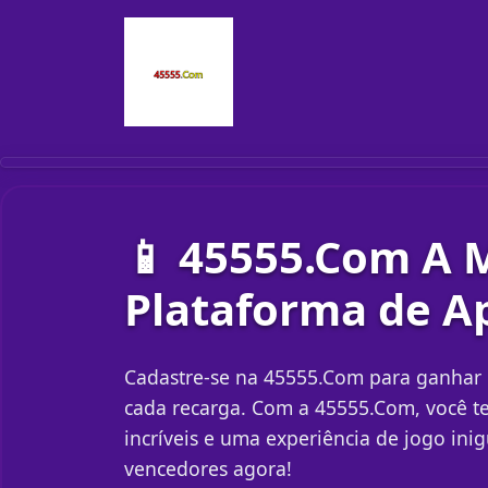
📱 45555.Com A 
Plataforma de A
Cadastre-se na 45555.Com para ganhar
cada recarga. Com a 45555.Com, você 
incríveis e uma experiência de jogo inig
vencedores agora!