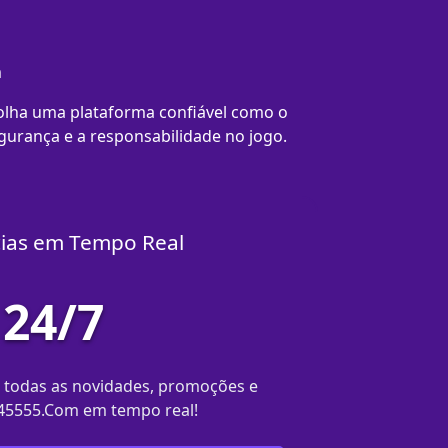
m
olha uma plataforma confiável como o
egurança e a responsabilidade no jogo.
cias em Tempo Real
24/7
e todas as novidades, promoções e
45555.Com em tempo real!