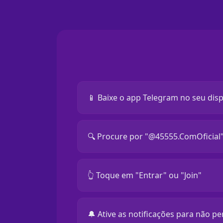
📱 Baixe o app Telegram no seu disp
🔍 Procure por "@45555.ComOficial
👆 Toque em "Entrar" ou "Join"
🔔 Ative as notificações para não p