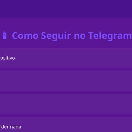
📱 Como Seguir no Telegram
ositivo
"
erder nada