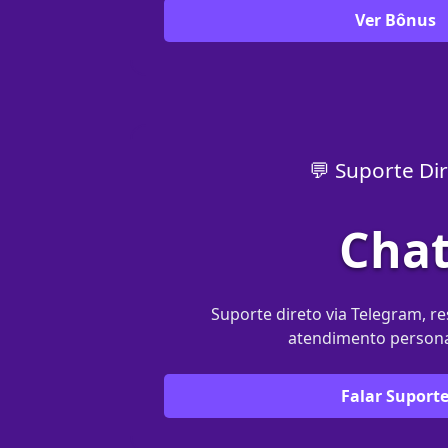
Ver Bônus
💬 Suporte Di
Cha
Suporte direto via Telegram, r
atendimento persona
Falar Suport