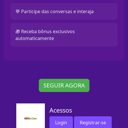
💬 Participe das conversas e interaja
🎁 Receba bônus exclusivos
automaticamente
SEGUIR AGORA
Acessos
Login
Registrar-se