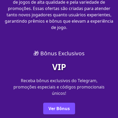
de jogos de alta qualidade e pela variedade de
promoções. Essas ofertas são criadas para atender
tanto novos jogadores quanto usuários experientes,
garantindo prêmios e bônus que elevam a experiência
de jogo.
🎁 Bônus Exclusivos
VIP
Receba bônus exclusivos do Telegram,
promoções especiais e códigos promocionais
únicos!
Ver Bônus