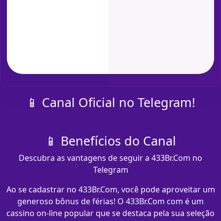
📱 Canal Oficial no Telegram!
📱 Benefícios do Canal
Descubra as vantagens de seguir a 433Br.Com no
Telegram
Ao se cadastrar no 433Br.Com, você pode aproveitar um
generoso bônus de férias! O 433Br.Com com​ é um
cassino on-line popular que se destaca pela sua seleção