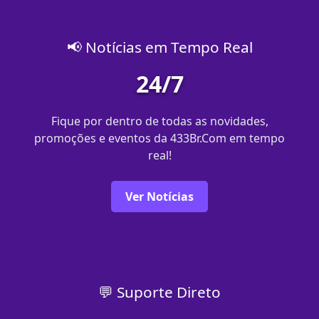
📢 Notícias em Tempo Real
24/7
Fique por dentro de todas as novidades,
promoções e eventos da 433Br.Com em tempo
real!
Ver Notícias
💬 Suporte Direto