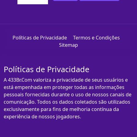
Políticas de Privacidade
Termos e Condições
Sitemap
Políticas de Privacidade
A 433Br.Com valoriza a privacidade de seus usuários e
está empenhada em proteger todas as informações
pessoais fornecidas durante o uso de nossos canais de
comunicação. Todos os dados coletados são utilizados
exclusivamente para fins de melhoria contínua da
experiência de nossos jogadores.