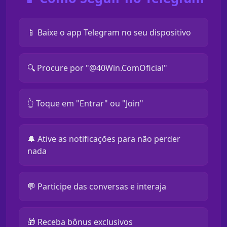
📱 Baixe o app Telegram no seu dispositivo
🔍 Procure por "@40Win.ComOficial"
👆 Toque em "Entrar" ou "Join"
🔔 Ative as notificações para não perder
nada
💬 Participe das conversas e interaja
🎁 Receba bônus exclusivos