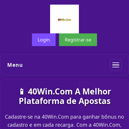
Login
Registrar-se
Menu
📱 40Win.Com A Melhor
Plataforma de Apostas
Cadastre-se na 40Win.Com para ganhar bônus no
cadastro e em cada recarga. Com a 40Win.Com,