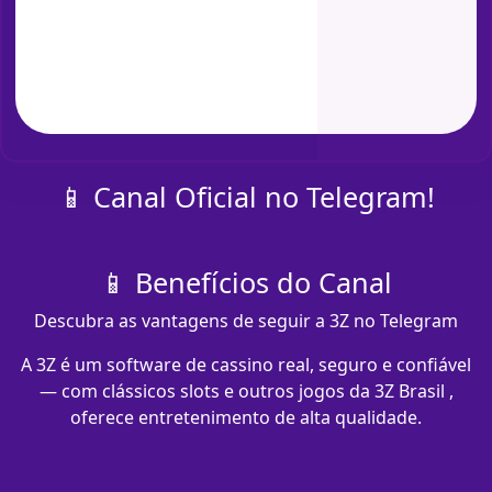
📱 Canal Oficial no Telegram!
📱 Benefícios do Canal
Descubra as vantagens de seguir a 3Z no Telegram
A 3Z é um software de cassino real, seguro e confiável
— com clássicos slots e outros jogos da 3Z Brasil ,
oferece entretenimento de alta qualidade.