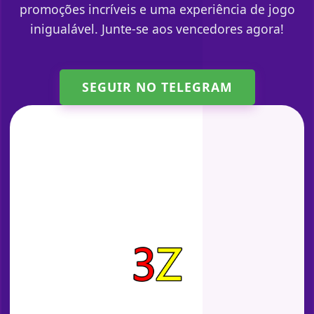
promoções incríveis e uma experiência de jogo
inigualável. Junte-se aos vencedores agora!
SEGUIR NO TELEGRAM