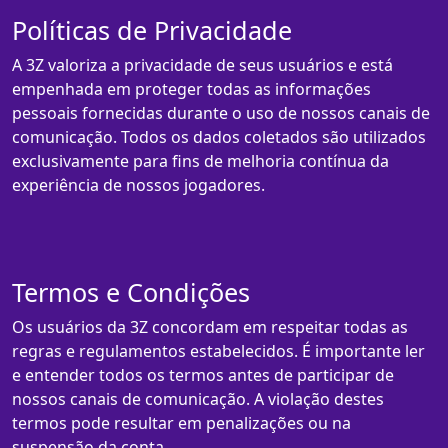
Políticas de Privacidade
A 3Z valoriza a privacidade de seus usuários e está
empenhada em proteger todas as informações
pessoais fornecidas durante o uso de nossos canais de
comunicação. Todos os dados coletados são utilizados
exclusivamente para fins de melhoria contínua da
experiência de nossos jogadores.
Termos e Condições
Os usuários da 3Z concordam em respeitar todas as
regras e regulamentos estabelecidos. É importante ler
e entender todos os termos antes de participar de
nossos canais de comunicação. A violação destes
termos pode resultar em penalizações ou na
suspensão da conta.