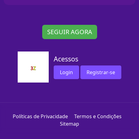
SEGUIR AGORA
Acessos
Login
Registrar-se
Políticas de Privacidade
Termos e Condições
Sitemap