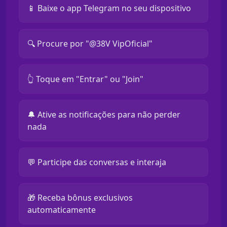
📱 Baixe o app Telegram no seu dispositivo
🔍 Procure por "@38V VipOficial"
👆 Toque em "Entrar" ou "Join"
🔔 Ative as notificações para não perder
nada
💬 Participe das conversas e interaja
🎁 Receba bônus exclusivos
automaticamente