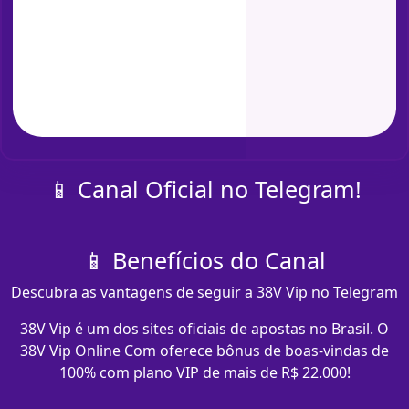
📱 Canal Oficial no Telegram!
📱 Benefícios do Canal
Descubra as vantagens de seguir a 38V Vip no Telegram
38V Vip é um dos sites oficiais de apostas no Brasil. O
38V Vip Online Com oferece bônus de boas-vindas de
100% com plano VIP de mais de R$ 22.000!