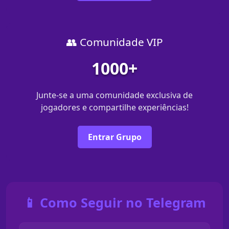
👥 Comunidade VIP
1000+
Junte-se a uma comunidade exclusiva de
jogadores e compartilhe experiências!
Entrar Grupo
📱 Como Seguir no Telegram