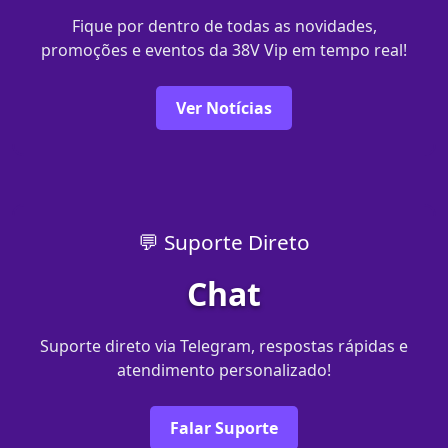
Fique por dentro de todas as novidades,
promoções e eventos da 38V Vip em tempo real!
Ver Notícias
💬 Suporte Direto
Chat
Suporte direto via Telegram, respostas rápidas e
atendimento personalizado!
Falar Suporte