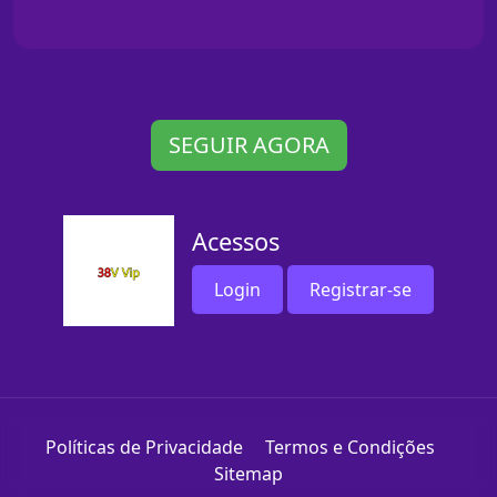
SEGUIR AGORA
Acessos
Login
Registrar-se
Políticas de Privacidade
Termos e Condições
Sitemap