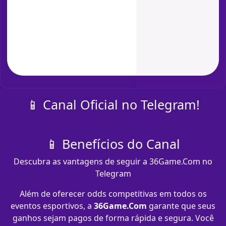
📱 Canal Oficial no Telegram!
📱 Benefícios do Canal
Descubra as vantagens de seguir a 36Game.Com no
Telegram
Além de oferecer odds competitivas em todos os
eventos esportivos, a
36Game.Com
garante que seus
ganhos sejam pagos de forma rápida e segura. Você