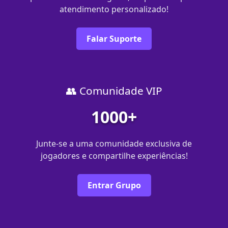
atendimento personalizado!
Falar Suporte
👥 Comunidade VIP
1000+
Junte-se a uma comunidade exclusiva de
jogadores e compartilhe experiências!
Entrar Grupo