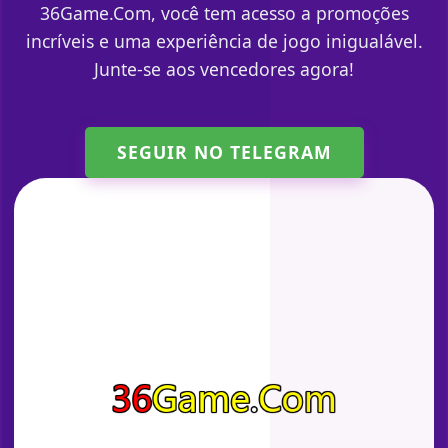
36Game.Com, você tem acesso a promoções
incríveis e uma experiência de jogo inigualável.
Junte-se aos vencedores agora!
SEGUIR NO TELEGRAM