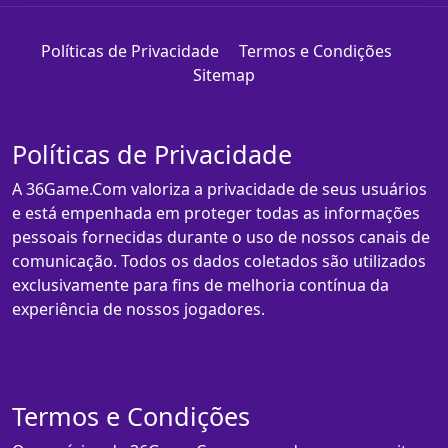
Políticas de Privacidade
Termos e Condições
Sitemap
Políticas de Privacidade
A 36Game.Com valoriza a privacidade de seus usuários
e está empenhada em proteger todas as informações
pessoais fornecidas durante o uso de nossos canais de
comunicação. Todos os dados coletados são utilizados
exclusivamente para fins de melhoria contínua da
experiência de nossos jogadores.
Termos e Condições