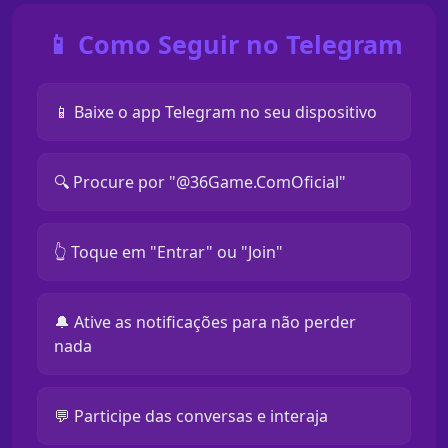
📱 Como Seguir no Telegram
📱 Baixe o app Telegram no seu dispositivo
🔍 Procure por "@36Game.ComOficial"
👆 Toque em "Entrar" ou "Join"
🔔 Ative as notificações para não perder
nada
💬 Participe das conversas e interaja