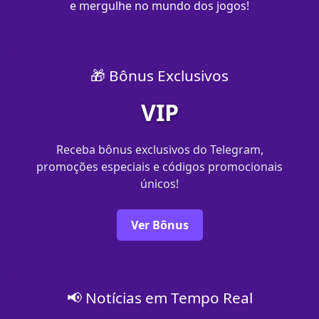
e mergulhe no mundo dos jogos!
🎁 Bônus Exclusivos
VIP
Receba bônus exclusivos do Telegram,
promoções especiais e códigos promocionais
únicos!
Ver Bônus
📢 Notícias em Tempo Real