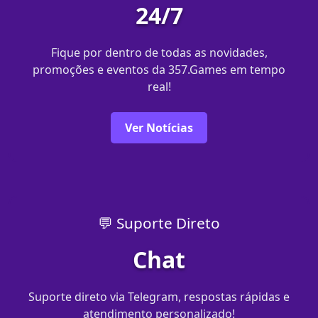
24/7
Fique por dentro de todas as novidades,
promoções e eventos da 357.Games em tempo
real!
Ver Notícias
💬 Suporte Direto
Chat
Suporte direto via Telegram, respostas rápidas e
atendimento personalizado!