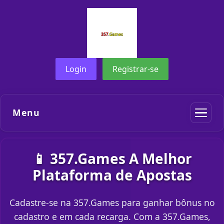
Login
Registrar-se
Menu
📱 357.Games A Melhor
Plataforma de Apostas
Cadastre-se na 357.Games para ganhar bônus no
cadastro e em cada recarga. Com a 357.Games,