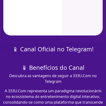
📱 Canal Oficial no Telegram!
📱 Benefícios do Canal
Descubra as vantagens de seguir a 333U.Com no
Telegram
A 333U.Com representa um paradigma revolucionário
no ecossistema do entretenimento digital interativo,
consolidando-se como uma plataforma que transcende