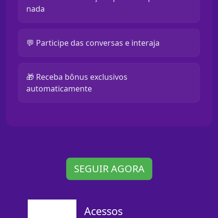
nada
💬 Participe das conversas e interaja
🎁 Receba bônus exclusivos
automaticamente
SEGUIR AGORA
Acessos