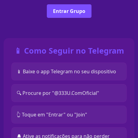
Entrar Grupo
📱 Como Seguir no Telegram
📱 Baixe o app Telegram no seu dispositivo
🔍 Procure por "@333U.ComOficial"
👆 Toque em "Entrar" ou "Join"
🔔 Ative as notificações para não perder