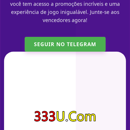
você tem acesso a promoções incríveis e uma
experiência de jogo inigualável. Junte-se aos
vencedores agora!
SEGUIR NO TELEGRAM