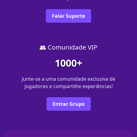
Falar Suporte
👥 Comunidade VIP
1000+
Junte-se a uma comunidade exclusiva de
jogadores e compartilhe experiências!
Entrar Grupo