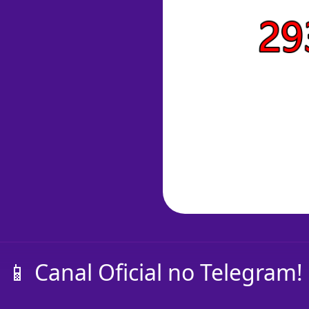
📱 Canal Oficial no Telegram!