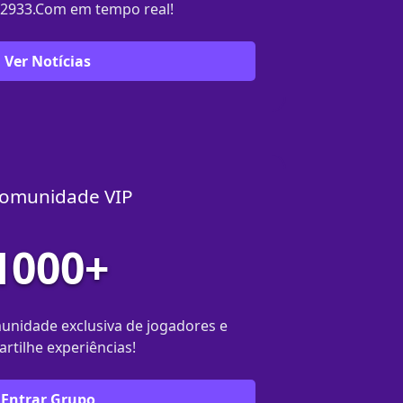
 2933.Com em tempo real!
Ver Notícias
Comunidade VIP
1000+
unidade exclusiva de jogadores e
rtilhe experiências!
Entrar Grupo