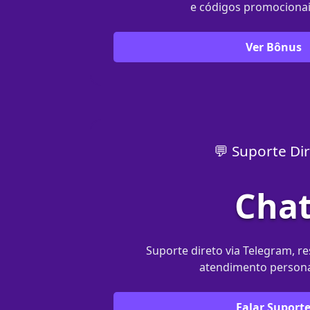
e códigos promocionai
Ver Bônus
💬 Suporte Di
Cha
Suporte direto via Telegram, r
atendimento persona
Falar Suport