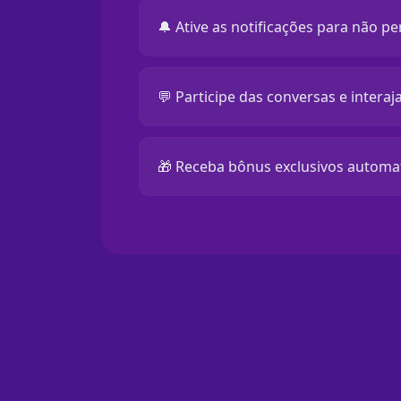
🔔 Ative as notificações para não p
💬 Participe das conversas e interaj
🎁 Receba bônus exclusivos autom