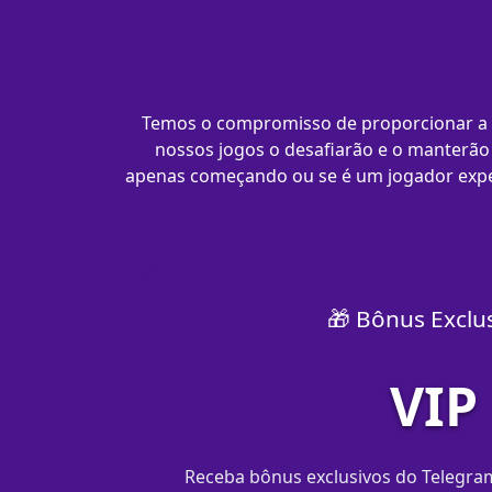
Temos o compromisso de proporcionar a v
nossos jogos o desafiarão e o manterão 
apenas começando ou se é um jogador exper
🎁 Bônus Exclu
VIP
Receba bônus exclusivos do Telegra