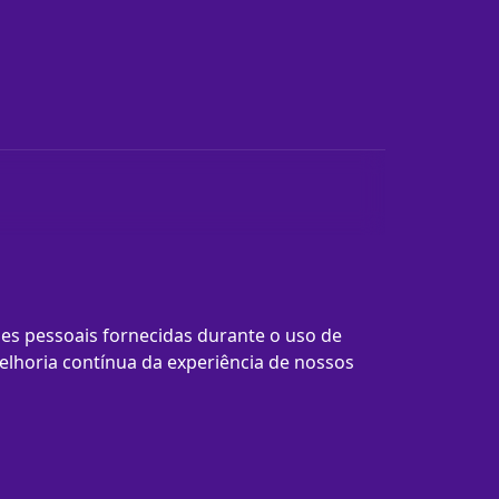
es pessoais fornecidas durante o uso de
elhoria contínua da experiência de nossos