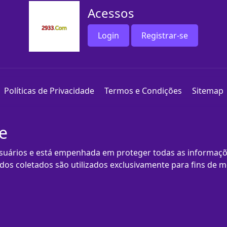
Acessos
Login
Registrar-se
Políticas de Privacidade
Termos e Condições
Sitemap
de
usuários e está empenhada em proteger todas as informaçõ
os coletados são utilizados exclusivamente para fins de m