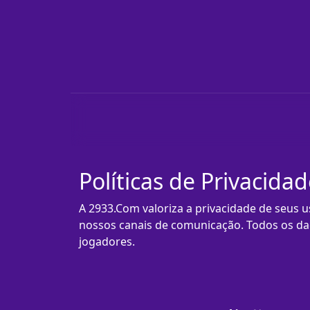
Políticas de Privacida
A 2933.Com valoriza a privacidade de seus 
nossos canais de comunicação. Todos os dad
jogadores.