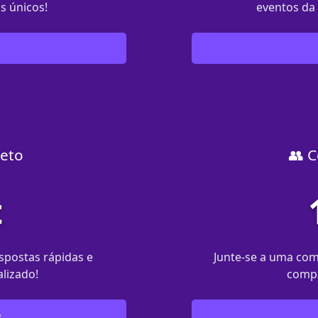
s únicos!
eventos da
reto
👥 
t
espostas rápidas e
Junte-se a uma com
lizado!
compa
e