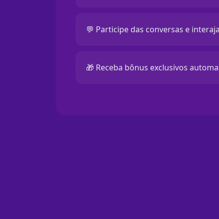
💬 Participe das conversas e interaj
🎁 Receba bônus exclusivos autom