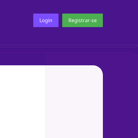
Login
Registrar-se