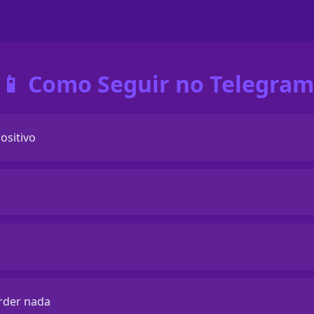
📱 Como Seguir no Telegram
ositivo
erder nada