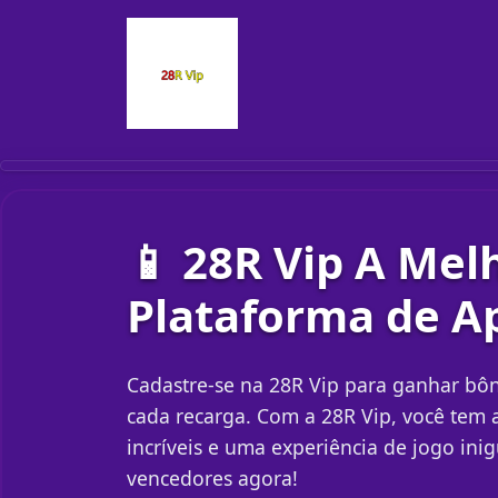
📱 28R Vip A Mel
Plataforma de A
Cadastre-se na 28R Vip para ganhar bô
cada recarga. Com a 28R Vip, você tem
incríveis e uma experiência de jogo inig
vencedores agora!