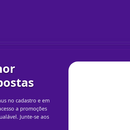
hor
postas
nus no cadastro e em
 acesso a promoções
ualável. Junte-se aos