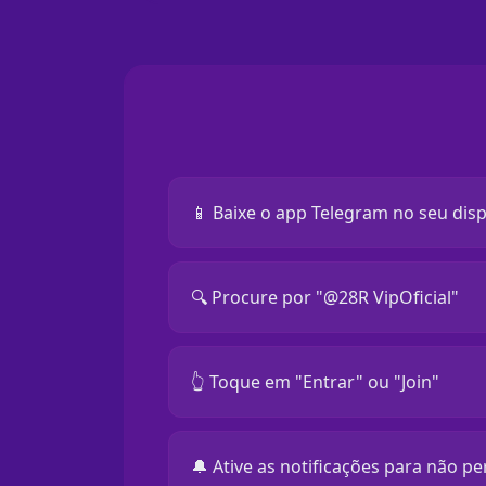
📱 Baixe o app Telegram no seu disp
🔍 Procure por "@28R VipOficial"
👆 Toque em "Entrar" ou "Join"
🔔 Ative as notificações para não p